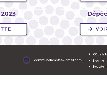
 2023
Dépêc
OTTE
VOI
CC de la 
communelamotte@gmail.com
Nos menti
Départem