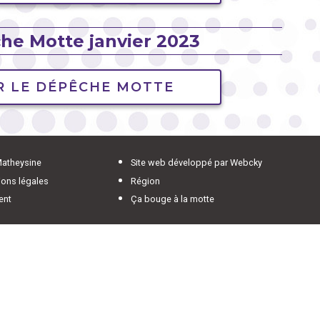
he Motte janvier 2023
R LE DÉPÊCHE MOTTE
Matheysine
Site web développé par Webcky
ons légales
Région
ent
Ça bouge à la motte