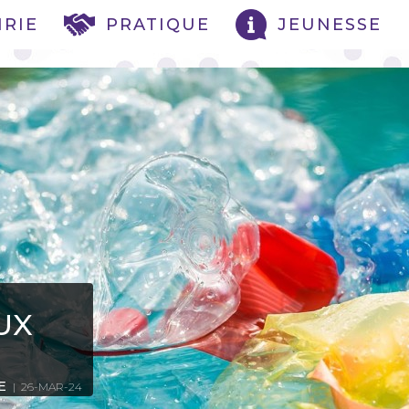
IRIE
PRATIQUE
JEUNESSE
UX
E
| 26-MAR-24