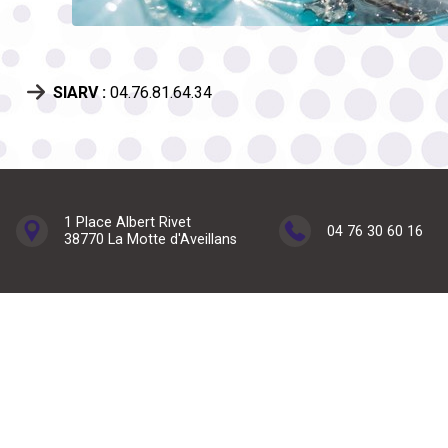
SIARV :
04.76.81.64.34
1 Place Albert Rivet
04 76 30 60 16
38770 La Motte d'Aveillans