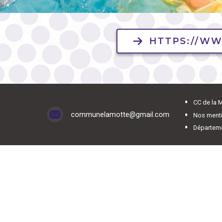
HTTPS://WW
CC de la 
communelamotte@gmail.com
Nos menti
Départem